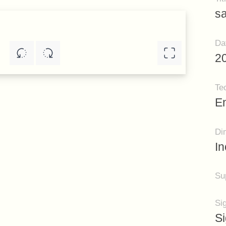
sa
Da
2
Te
En
Di
I
Su
Si
S