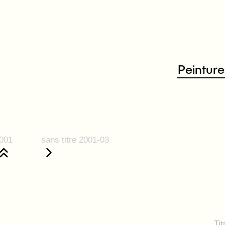
Peinture
001
sans titre 2001-03
Tit