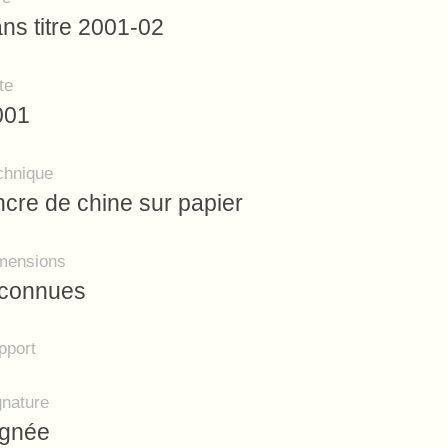
ns titre 2001-02
te
001
chnique
cre de chine sur papier
mensions
nconnues
pport
gnature
ignée