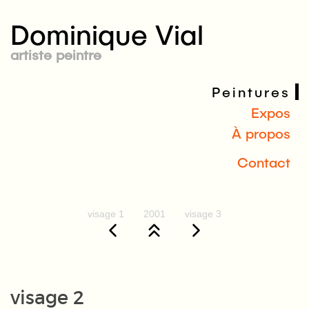
Dominique Vial
artiste peintre
Peintures
Expos
À propos
Contact
visage 1
2001
visage 3
visage 2