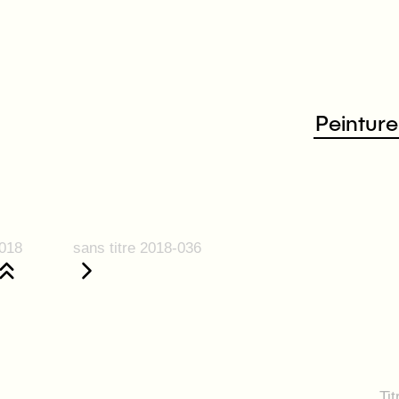
Peinture
018
sans titre 2018-036
Tit