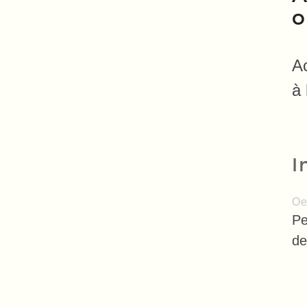
o
A
à 
I
Oe
Pe
de