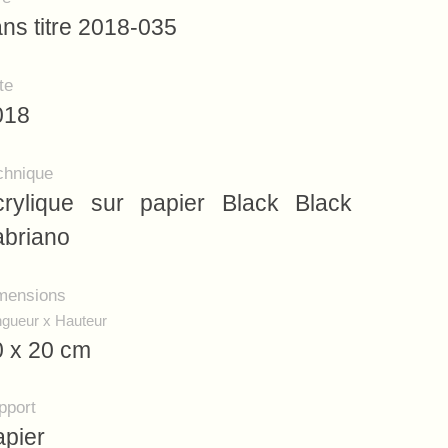
ns titre 2018-035
te
018
chnique
crylique sur papier Black Black
abriano
mensions
gueur x Hauteur
0 x 20 cm
pport
apier