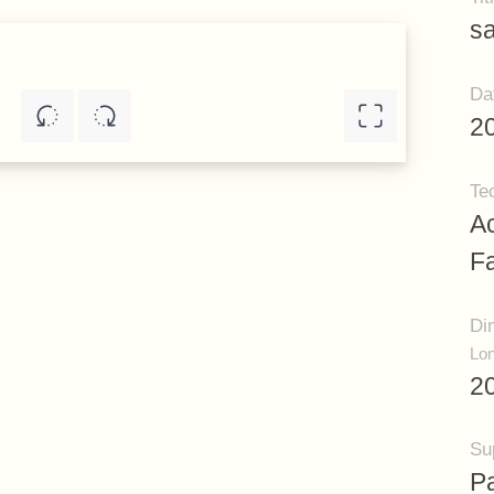
sa
Da
2
Te
A
F
Di
Lon
2
Su
P