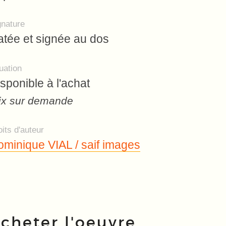
gnature
tée et signée au dos
uation
sponible à l'achat
ix sur demande
its d'auteur
minique VIAL / saif images
cheter l'oeuvre