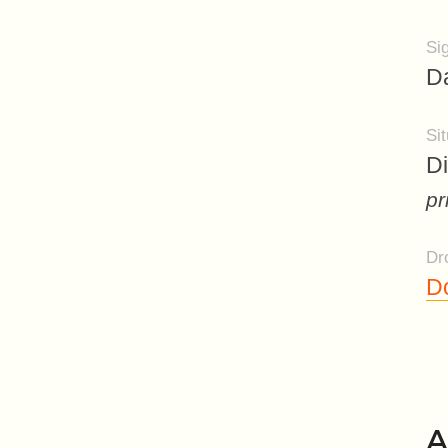
Si
Da
Sit
Di
pr
Dro
Do
A