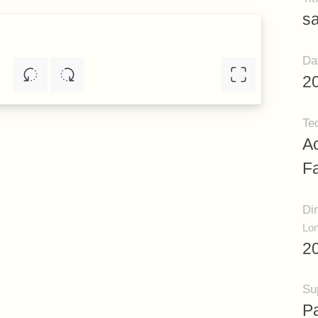
sa
Da
2
Te
A
F
Di
Lon
2
Su
P