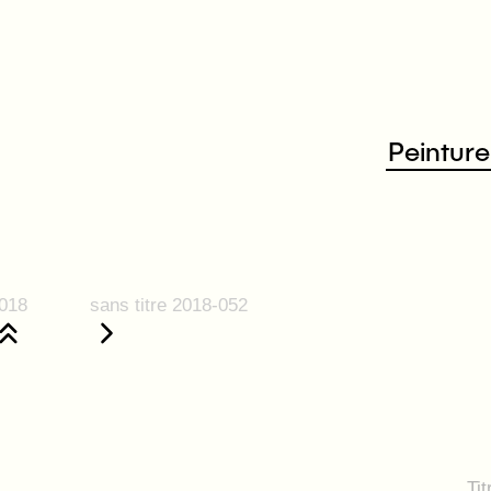
Peinture
018
sans titre 2018-052
Tit