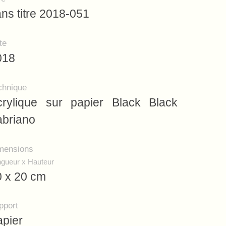
ns titre 2018-051
te
018
chnique
crylique sur papier Black Black
abriano
mensions
gueur x Hauteur
0 x 20 cm
pport
apier