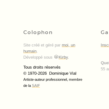
Colophon
Ga
Site créé et géré par
moi, un
Insc
humain
.
Développé sous
Kirby
.
Quel
Tous droits réservés
55 a
© 1970-2026 Dominique Vial
Artiste-auteur professionnel, membre
de la
SAIF