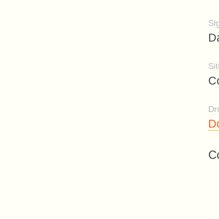
Si
Da
Sit
Co
Dro
Do
Co