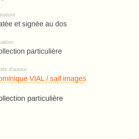
gnature
tée et signée au dos
uation
llection particulière
its d'auteur
minique VIAL / saif images
llection particulière