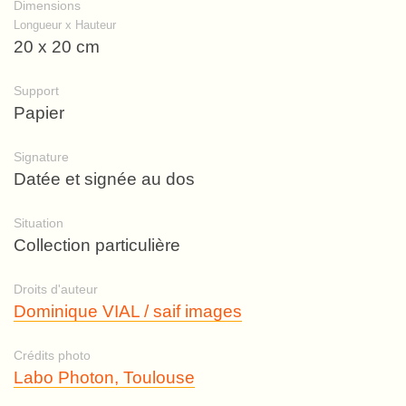
Dimensions
Longueur x Hauteur
20 x 20 cm
Support
Papier
Signature
Datée et signée au dos
Situation
Collection particulière
Droits d'auteur
Dominique VIAL / saif images
Crédits photo
Labo Photon, Toulouse