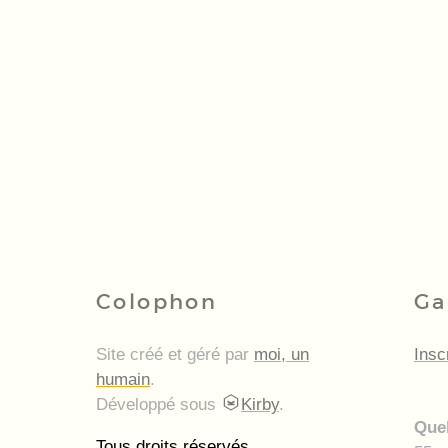
Colophon
Ga
Site créé et géré par
moi, un
Insc
humain
.
Développé sous
Kirby
.
Quel
Tous droits réservés