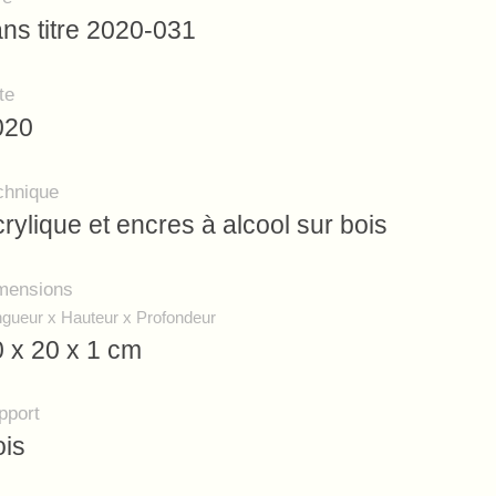
ns titre 2020-031
te
020
chnique
rylique et encres à alcool sur bois
mensions
gueur x Hauteur x Profondeur
 x 20 x 1 cm
pport
ois