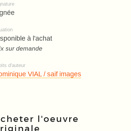
gnature
ignée
uation
sponible à l'achat
ix sur demande
its d'auteur
minique VIAL / saif images
cheter l'oeuvre
riginale