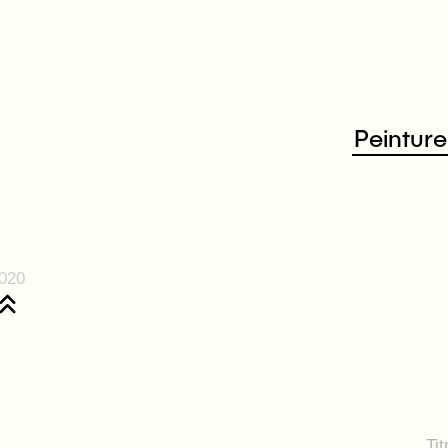
Peinture
020
Tit