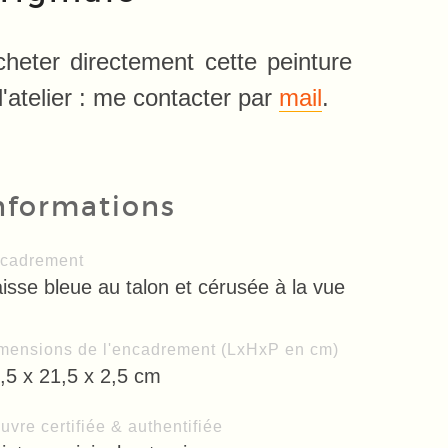
cheter directement cette peinture
l'atelier : me contacter par
mail
.
nformations
cadrement
isse bleue au talon et cérusée à la vue
mensions de l'encadrement (LxHxP en cm)
,5 x 21,5 x 2,5 cm
uvre certifiée & authentifiée