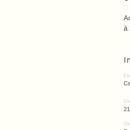
A
à 
I
En
Ca
Di
21
Oe