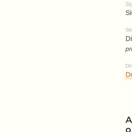
Si
S
Sit
Di
pr
Dro
Do
A
o