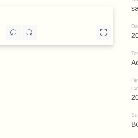
sa
Da
2
Te
Ac
Di
Lon
20
Su
B